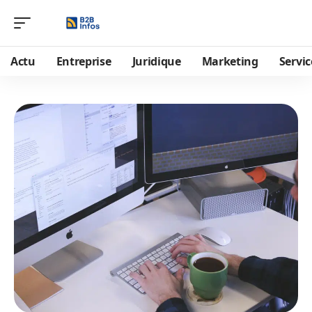
Actu
Entreprise
Juridique
Marketing
Servic