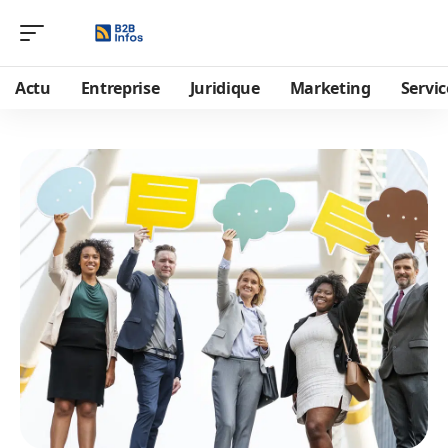
Actu
Entreprise
Juridique
Marketing
Servic