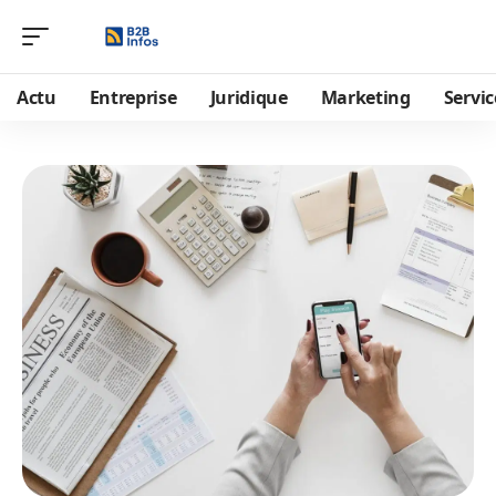
Actu
Entreprise
Juridique
Marketing
Servic