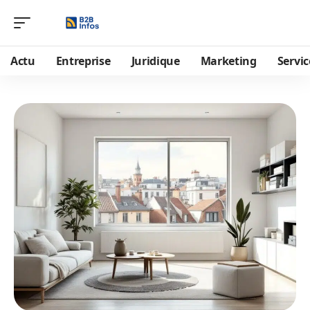
Actu
Entreprise
Juridique
Marketing
Servic