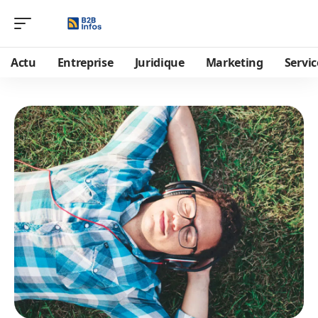
Actu
Entreprise
Juridique
Marketing
Servic