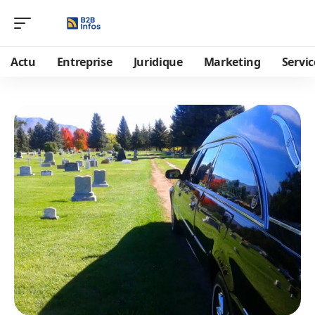
Actu
Entreprise
Juridique
Marketing
Servic