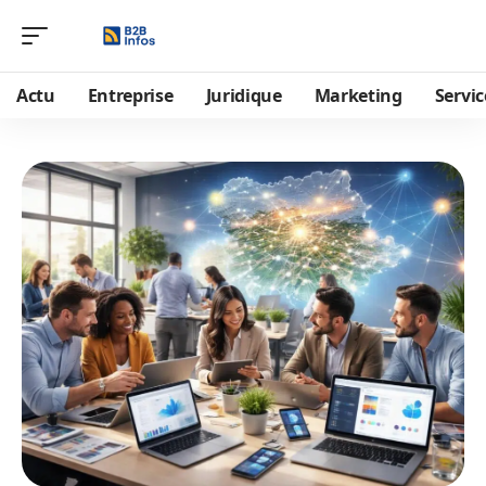
Actu
Entreprise
Juridique
Marketing
Servic