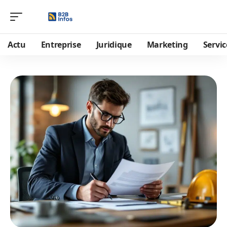
Actu
Entreprise
Juridique
Marketing
Servic