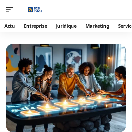
Actu
Entreprise
Juridique
Marketing
Servic