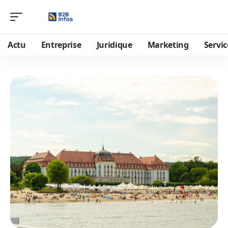
Actu
Entreprise
Juridique
Marketing
Servic