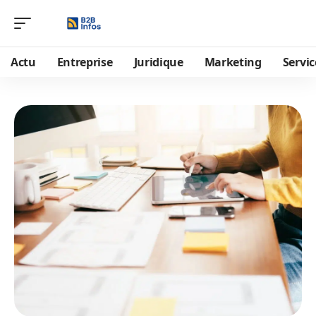
Actu
Entreprise
Juridique
Marketing
Servic