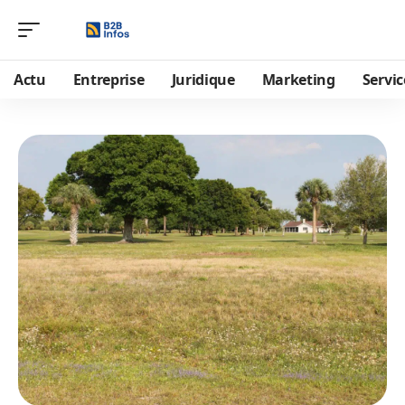
Actu
Entreprise
Juridique
Marketing
Servic