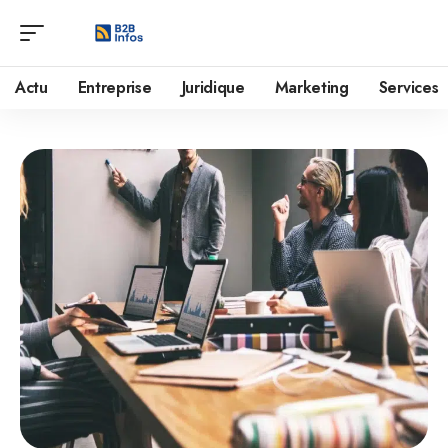
Actu
Entreprise
Juridique
Marketing
Services