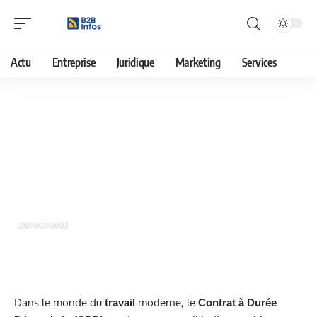
Actu
Entreprise
Juridique
Marketing
Services
10 septembre 2025
Durée maximale et renouvellement
CDD : combien de prolongations ?
ENTREPRISE
Dans le monde du
moderne, le
travail
Contrat à Durée