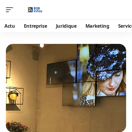
Actu
Entreprise
Juridique
Marketing
Servic