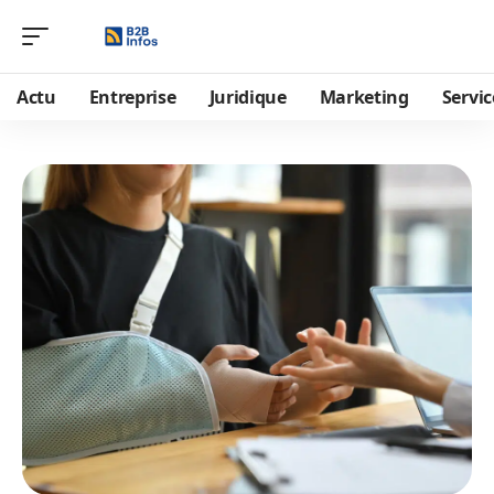
Actu
Entreprise
Juridique
Marketing
Servic