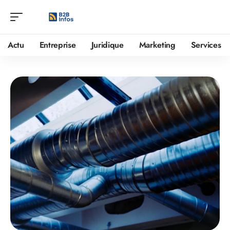
Actu
Entreprise
Juridique
Marketing
Services