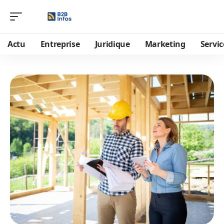
Actu
Entreprise
Juridique
Marketing
Servic