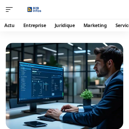
Actu
Entreprise
Juridique
Marketing
Servic