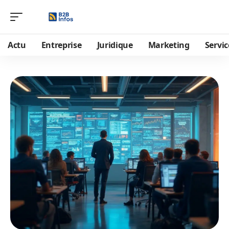
Actu
Entreprise
Juridique
Marketing
Servic