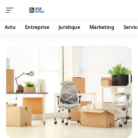
Actu
Entreprise
Juridique
Marketing
Servic