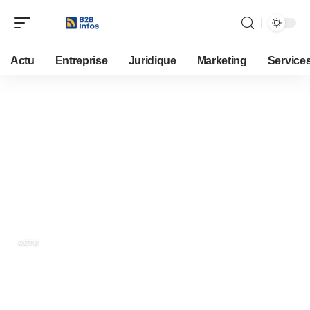
Actu
Entreprise
Juridique
Marketing
Service
24 décembre 2023
L’évolution des cryptomonnaies
: du Bitcoin à la prochaine
génération
ACTU