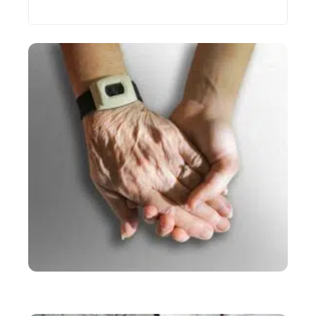
Les plus récents
SERVICES
Comment devenir aide à domicile indépendante