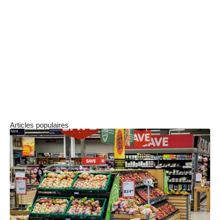
Pour ce faire, ils s’appuient sur des
outils
d’analyse de données
spécifiquement adaptés
à leurs besoins. Des systèmes de gestion de
données sophistiqués sont utilisés pour
recueillir et stocker efficacement une multitude
de données provenant de diverses sources.
Articles populaires