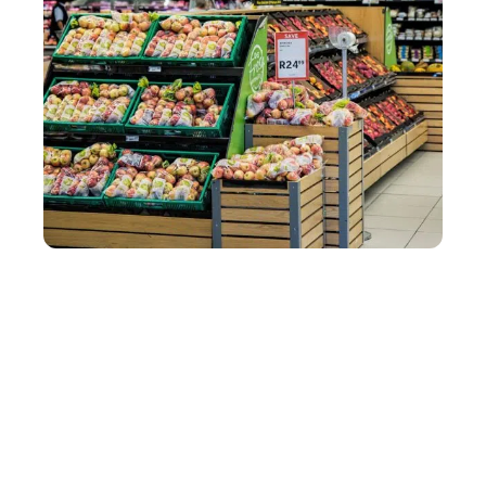
SERVICES
Comment organiser un stand de dégustation en
magasin avec une PLV ?