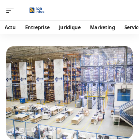
Actu
Entreprise
Juridique
Marketing
Servic