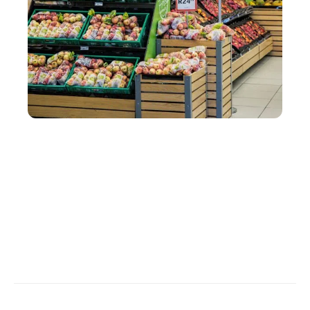
SERVICES
Comment organiser un stand de dégustation en
magasin avec une PLV ?
Contact
Mentions légales
Sitemap