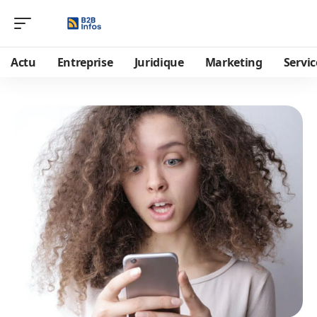
Actu
Entreprise
Juridique
Marketing
Servic