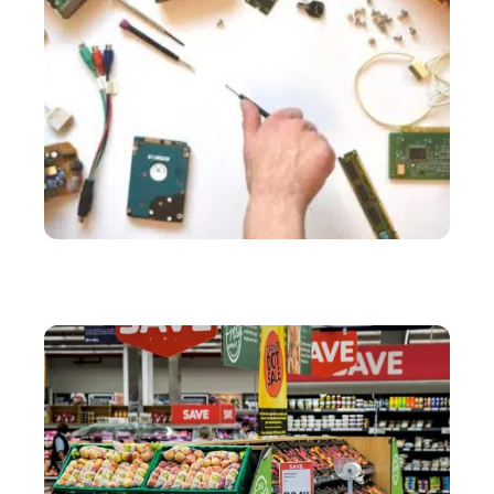
SERVICES
Comment résoudre ses problèmes d’informatique à
moindre coût ?