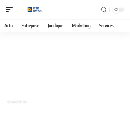
Actu
Entreprise
Juridique
Marketing
Services
12 avril 2022
Transats publicitaires personnalisés
des chaises longues qui font la
différence !
MARKETING