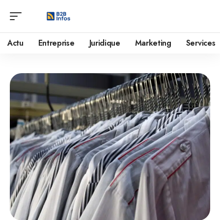
Actu
Entreprise
Juridique
Marketing
Services