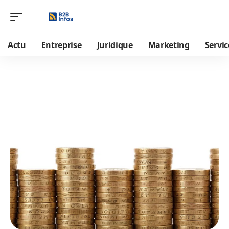
Actu
Entreprise
Juridique
Marketing
Servic