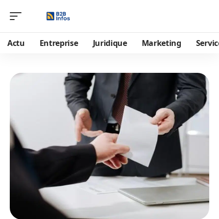
Actu
Entreprise
Juridique
Marketing
Servic