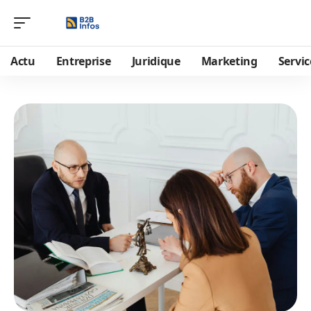
Actu
Entreprise
Juridique
Marketing
Servic