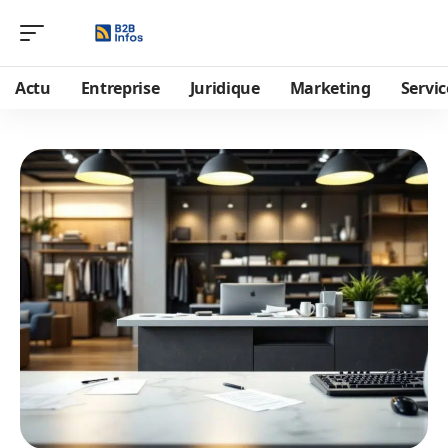
Actu
Entreprise
Juridique
Marketing
Servic