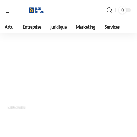
Actu
Entreprise
Juridique
Marketing
Services
30 décembre 2019
Le vêtement bio pour femme
pour enfin donner un coup de
pouce à la planète
SERVICES