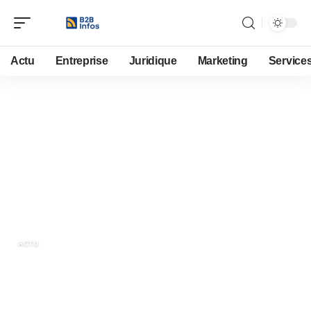
Actu
Entreprise
Juridique
Marketing
Service
11 septembre 2020
La reprise d’un fonds de
commerce à Avignon, un
investissement très rentable
ACTU