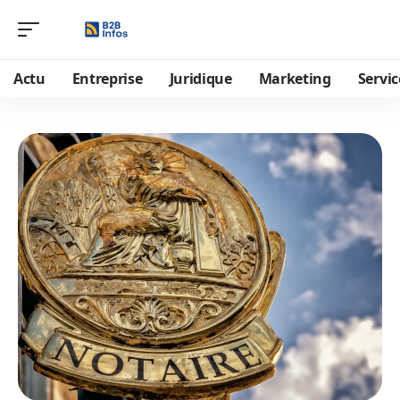
Actu
Entreprise
Juridique
Marketing
Servic