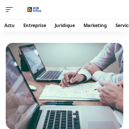
Actu
Entreprise
Juridique
Marketing
Servic