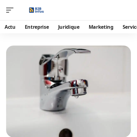
Actu
Entreprise
Juridique
Marketing
Servic