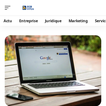
Actu
Entreprise
Juridique
Marketing
Servic