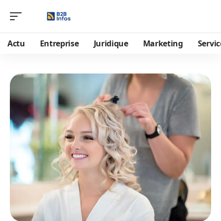
Actu
Entreprise
Juridique
Marketing
Servic