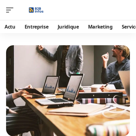
Actu
Entreprise
Juridique
Marketing
Servic