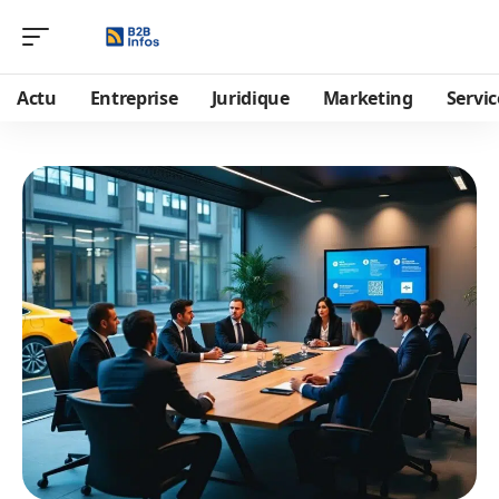
Actu
Entreprise
Juridique
Marketing
Servic